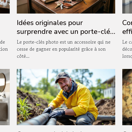
Idées originales pour
Co
surprendre avec un porte-clés
ef
photo
da
 de
Le porte-clés photo est un accessoire qui ne
Le c
d'e
tion
cesse de gagner en popularité grâce à son
déco
côté...
lorsq