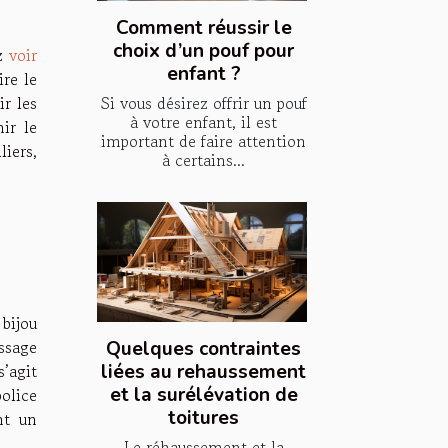
Comment réussir le
choix d’un pouf pour
ez
voir
enfant ?
ire le
Si vous désirez offrir un pouf
ir les
à votre enfant, il est
nir le
important de faire attention
liers,
à certains...
 bijou
ssage
Quelques contraintes
s’agit
liées au rehaussement
et la surélévation de
police
toitures
nt un
Le réhaussement et la