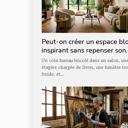
Peut-on créer un espace bl
inspirant sans repenser son
agencement intérieur ?
Un coin bureau bricolé dans un salon, un
étagère chargée de livres, une lumière tr
froide, et...