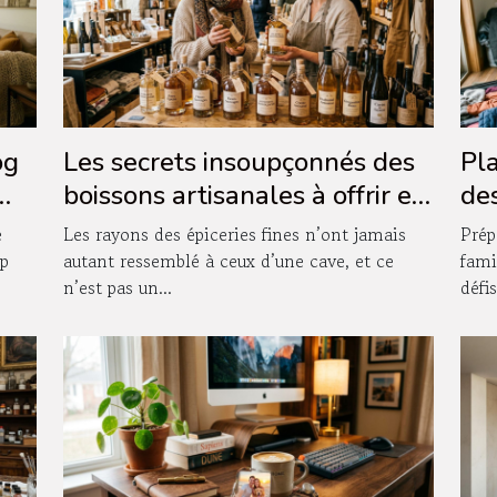
og
Les secrets insoupçonnés des
Pla
boissons artisanales à offrir en
des
boutique
as
e
Les rayons des épiceries fines n’ont jamais
Prép
op
autant ressemblé à ceux d’une cave, et ce
fami
n’est pas un...
défis