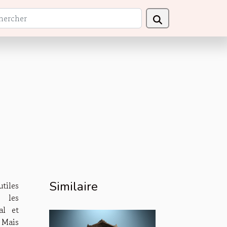
Similaire
tiles
 les
al et
 Mais