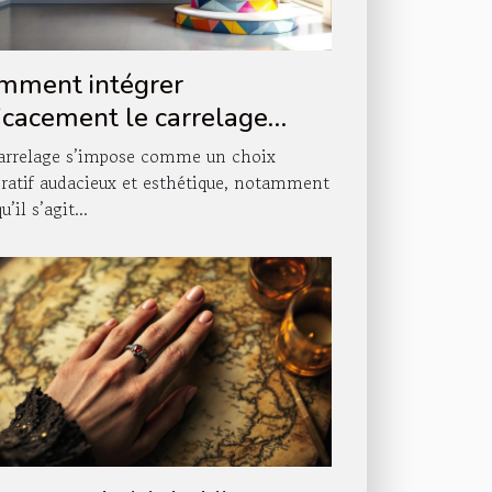
mment intégrer
ficacement le carrelage
ns votre décoration
arrelage s’impose comme un choix
scalier ?
ratif audacieux et esthétique, notamment
u’il s’agit...