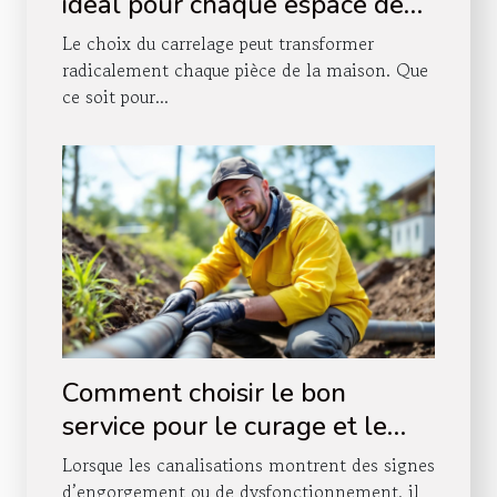
idéal pour chaque espace de
votre maison ?
Le choix du carrelage peut transformer
radicalement chaque pièce de la maison. Que
ce soit pour...
Comment choisir le bon
service pour le curage et le
pompage de vos canalisations
Lorsque les canalisations montrent des signes
?
d’engorgement ou de dysfonctionnement, il