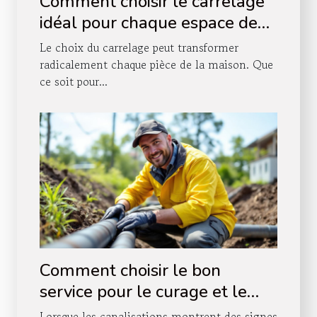
Comment choisir le carrelage
idéal pour chaque espace de
votre maison ?
Le choix du carrelage peut transformer
radicalement chaque pièce de la maison. Que
ce soit pour...
Comment choisir le bon
service pour le curage et le
pompage de vos canalisations
Lorsque les canalisations montrent des signes