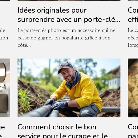
Idées originales pour
Co
surprendre avec un porte-clés
ef
photo
da
 de
Le porte-clés photo est un accessoire qui ne
Le c
d'e
tion
cesse de gagner en popularité grâce à son
déco
côté...
lorsq
ge
Comment choisir le bon
Co
e
service pour le curage et le
par