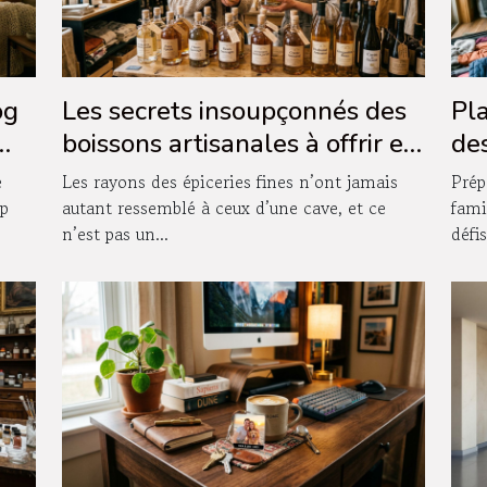
og
Les secrets insoupçonnés des
Pla
boissons artisanales à offrir en
des
boutique
as
e
Les rayons des épiceries fines n’ont jamais
Prép
op
autant ressemblé à ceux d’une cave, et ce
fami
n’est pas un...
défis