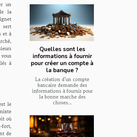
er un
le la
ignet
sert
 et à
arché,
ieurs
Quelles sont les
 vous
informations à fournir
lés à
pour créer un compte à
la banque ?
La création d’un compte
bancaire demande des
informations à fournir pour
la bonne marche des
choses...
st le
mixte
it où
fort,
nt de