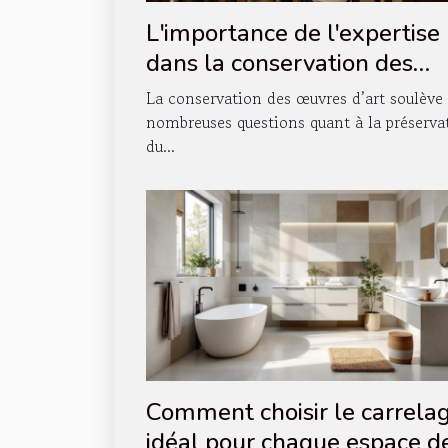
L'importance de l'expertise
dans la conservation des
œuvres d'art
La conservation des œuvres d’art soulève
nombreuses questions quant à la préserva
du...
Comment choisir le carrela
idéal pour chaque espace d