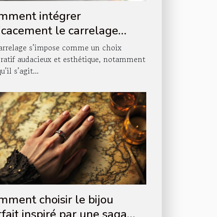
mment intégrer
ficacement le carrelage
ns votre décoration
arrelage s’impose comme un choix
scalier ?
ratif audacieux et esthétique, notamment
u’il s’agit...
mment choisir le bijou
fait inspiré par une saga