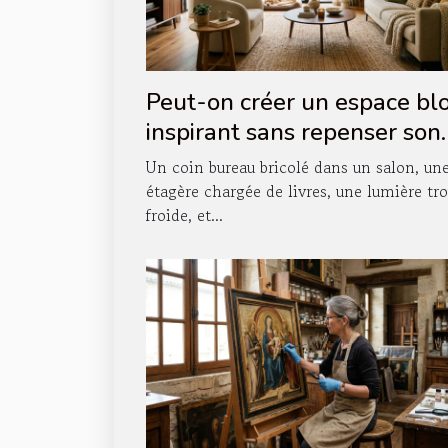
Peut-on créer un espace bl
inspirant sans repenser son
agencement intérieur ?
Un coin bureau bricolé dans un salon, un
étagère chargée de livres, une lumière tr
froide, et...