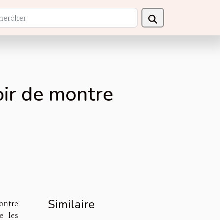
?
oir de montre
Similaire
ntre
e les