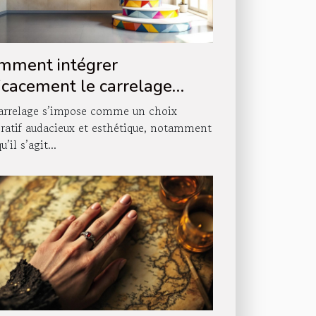
mment intégrer
ficacement le carrelage
ns votre décoration
arrelage s’impose comme un choix
scalier ?
ratif audacieux et esthétique, notamment
u’il s’agit...