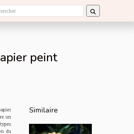
apier peint
Similaire
apier
tre un
types
ion du