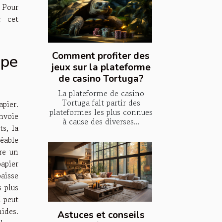
 Pour
r cet
Comment profiter des
ype
jeux sur la plateforme
de casino Tortuga?
La plateforme de casino
Tortuga fait partir des
apier.
plateformes les plus connues
nvoie
à cause des diverses...
ts, la
méable
re un
papier
paisse
s plus
l peut
ides.
Astuces et conseils