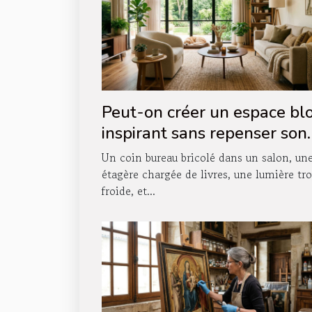
Peut-on créer un espace bl
inspirant sans repenser son
agencement intérieur ?
Un coin bureau bricolé dans un salon, un
étagère chargée de livres, une lumière tr
froide, et...