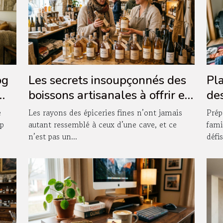
og
Les secrets insoupçonnés des
Pla
boissons artisanales à offrir en
des
boutique
as
e
Les rayons des épiceries fines n’ont jamais
Prép
op
autant ressemblé à ceux d’une cave, et ce
fami
n’est pas un...
défis