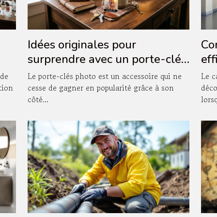
Idées originales pour
Co
surprendre avec un porte-clés
ef
photo
da
 de
Le porte-clés photo est un accessoire qui ne
Le c
d'e
tion
cesse de gagner en popularité grâce à son
déco
côté...
lorsq