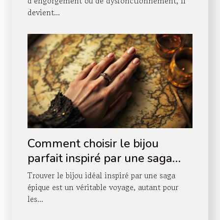
?
d’engorgement ou de dysfonctionnement, il
devient...
Comment choisir le bijou
parfait inspiré par une saga
épique ?
Trouver le bijou idéal inspiré par une saga
épique est un véritable voyage, autant pour
les...