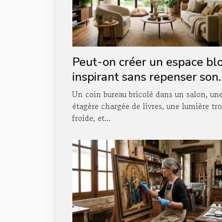
Peut-on créer un espace bl
inspirant sans repenser son
agencement intérieur ?
Un coin bureau bricolé dans un salon, un
étagère chargée de livres, une lumière tr
froide, et...