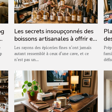
og
Les secrets insoupçonnés des
Pla
boissons artisanales à offrir en
des
boutique
as
e
Les rayons des épiceries fines n’ont jamais
Prép
op
autant ressemblé à ceux d’une cave, et ce
fami
n’est pas un...
défis