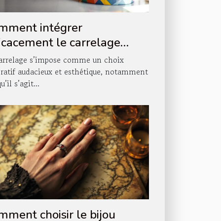
mment intégrer
ficacement le carrelage
ns votre décoration
arrelage s’impose comme un choix
scalier ?
ratif audacieux et esthétique, notamment
u’il s’agit...
mment choisir le bijou