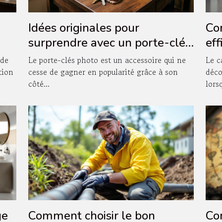
Idées originales pour
Co
surprendre avec un porte-clés
ef
photo
da
 de
Le porte-clés photo est un accessoire qui ne
Le c
d'e
tion
cesse de gagner en popularité grâce à son
déco
côté...
lorsq
ge
Comment choisir le bon
Co