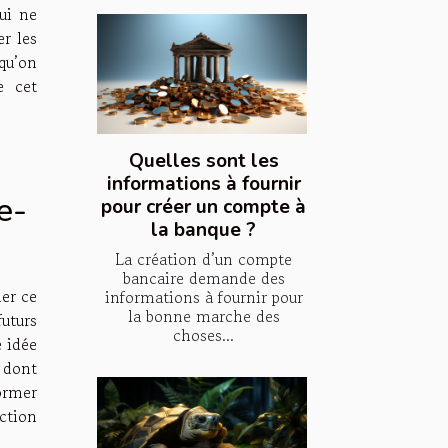
ui ne
r les
 qu’on
e cet
Quelles sont les
informations à fournir
e-
pour créer un compte à
la banque ?
La création d’un compte
bancaire demande des
ier ce
informations à fournir pour
la bonne marche des
uturs
choses...
 idée
s dont
former
uction