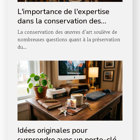
L'importance de l'expertise
dans la conservation des
œuvres d'art
La conservation des œuvres d’art soulève de
nombreuses questions quant à la préservation
du...
Idées originales pour
surprendre avec un porte-clés