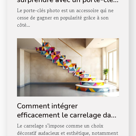
photo
Le porte-clés photo est un accessoire qui ne
cesse de gagner en popularité grâce à son
côté...
Comment intégrer
efficacement le carrelage dans
votre décoration d'escalier ?
Le carrelage s’impose comme un choix
décoratif audacieux et esthétique, notamment