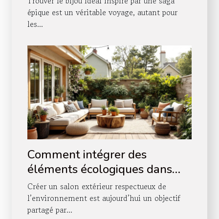
Trouver le bijou idéal inspiré par une saga
épique est un véritable voyage, autant pour
les...
Comment intégrer des
éléments écologiques dans
votre salon extérieur ?
Créer un salon extérieur respectueux de
l’environnement est aujourd’hui un objectif
partagé par...