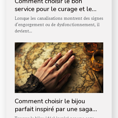
Comment choisir le bon
service pour le curage et le
pompage de vos canalisations
Lorsque les canalisations montrent des signes
?
d’engorgement ou de dysfonctionnement, il
devient...
Comment choisir le bijou
parfait inspiré par une saga
épique ?