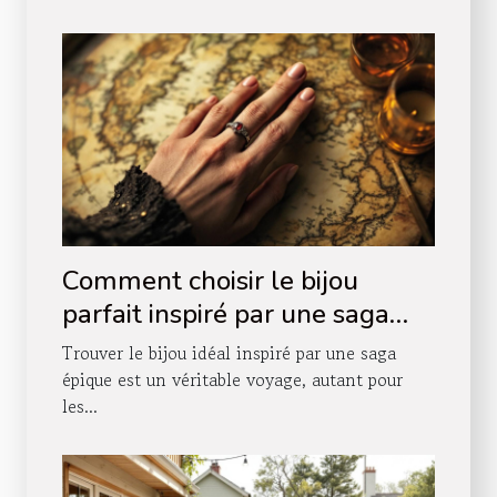
Comment choisir le bijou
parfait inspiré par une saga
épique ?
Trouver le bijou idéal inspiré par une saga
épique est un véritable voyage, autant pour
les...