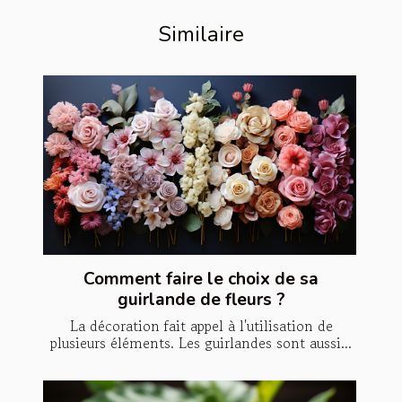
Similaire
Comment faire le choix de sa
guirlande de fleurs ?
La décoration fait appel à l'utilisation de
plusieurs éléments. Les guirlandes sont aussi...