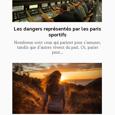
Les dangers représentés par les paris
sportifs
Nombreux sont ceux qui parient pour s’amuser,
tandis que d’autres vivent du pari. Or, parier
peut...