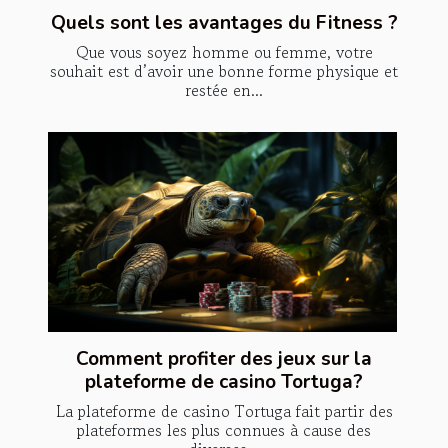
Quels sont les avantages du Fitness ?
Que vous soyez homme ou femme, votre
souhait est d’avoir une bonne forme physique et
restée en...
Comment profiter des jeux sur la
plateforme de casino Tortuga?
La plateforme de casino Tortuga fait partir des
plateformes les plus connues à cause des