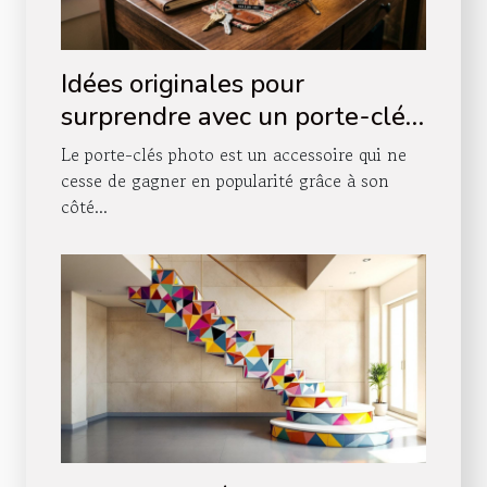
Idées originales pour
surprendre avec un porte-clés
photo
Le porte-clés photo est un accessoire qui ne
cesse de gagner en popularité grâce à son
côté...