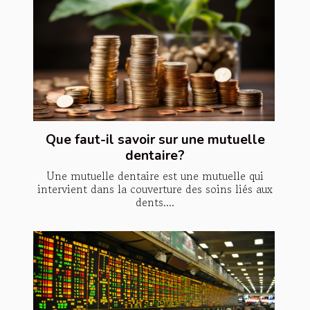
Que faut-il savoir sur une mutuelle
dentaire?
Une mutuelle dentaire est une mutuelle qui
intervient dans la couverture des soins liés aux
dents....