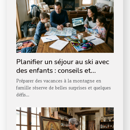
Planifier un séjour au ski avec
des enfants : conseils et
astuces
Préparer des vacances à la montagne en
famille réserve de belles surprises et quelques
défis...