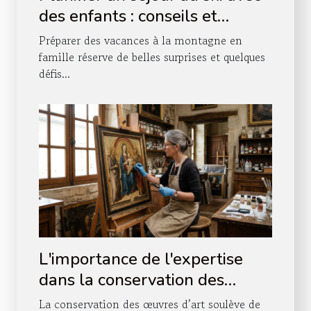
des enfants : conseils et
astuces
Préparer des vacances à la montagne en
famille réserve de belles surprises et quelques
défis...
L'importance de l'expertise
dans la conservation des
œuvres d'art
La conservation des œuvres d’art soulève de