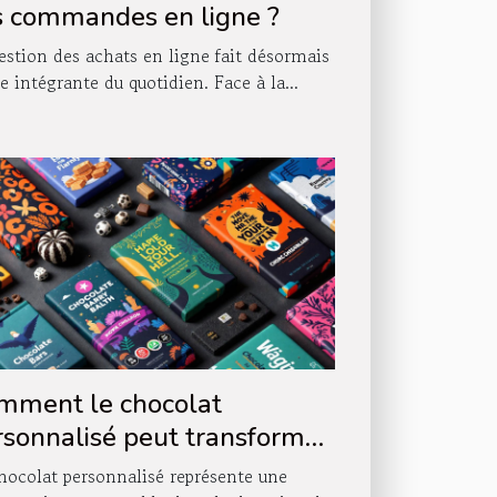
s commandes en ligne ?
estion des achats en ligne fait désormais
ie intégrante du quotidien. Face à la...
mment le chocolat
rsonnalisé peut transformer
tre stratégie de marque ?
hocolat personnalisé représente une