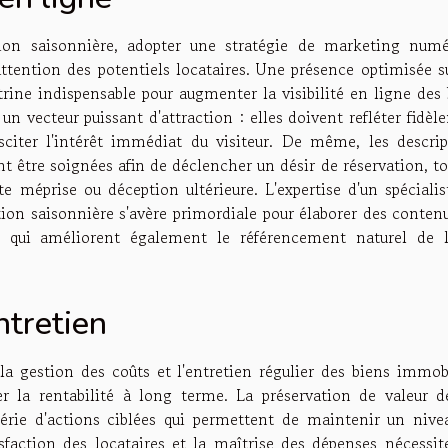
tion saisonnière, adopter une stratégie de marketing numé
ttention des potentiels locataires. Une présence optimisée su
trine indispensable pour augmenter la visibilité en ligne des
un vecteur puissant d'attraction : elles doivent refléter fidè
sciter l'intérêt immédiat du visiteur. De même, les descrip
 être soignées afin de déclencher un désir de réservation, to
te méprise ou déception ultérieure. L'expertise d'un spéciali
tion saisonnière s'avère primordiale pour élaborer des conten
 qui améliorent également le référencement naturel de l'
ntretien
 la gestion des coûts et l'entretien régulier des biens immob
r la rentabilité à long terme. La préservation de valeur d
série d'actions ciblées qui permettent de maintenir un nive
tisfaction des locataires et la maîtrise des dépenses nécessi