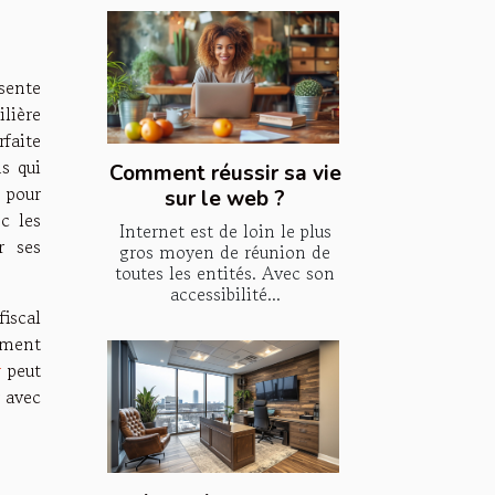
ésente
lière
faite
s qui
Comment réussir sa vie
 pour
sur le web ?
c les
Internet est de loin le plus
r ses
gros moyen de réunion de
toutes les entités. Avec son
accessibilité...
fiscal
nement
r
peut
r avec