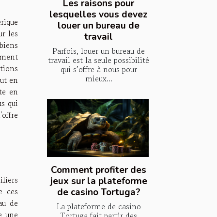
Les raisons pour
lesquelles vous devez
rique
louer un bureau de
r les
travail
 biens
Parfois, louer un bureau de
lement
travail est la seule possibilité
tions
qui s’offre à nous pour
mieux...
ut en
ste en
us qui
offre
Comment profiter des
iliers
jeux sur la plateforme
e ces
de casino Tortuga?
au de
La plateforme de casino
te une
Tortuga fait partir des