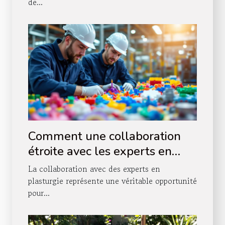
de...
Comment une collaboration
étroite avec les experts en
plasturgie booste-t-elle votre
La collaboration avec des experts en
production ?
plasturgie représente une véritable opportunité
pour...