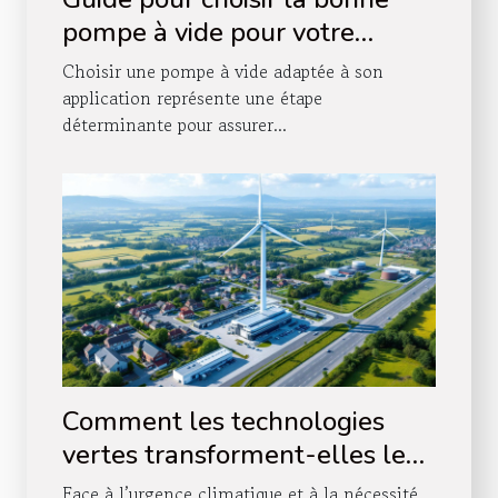
pompe à vide pour votre
application
Choisir une pompe à vide adaptée à son
application représente une étape
déterminante pour assurer...
Comment les technologies
vertes transforment-elles les
industries traditionnelles ?
Face à l’urgence climatique et à la nécessité